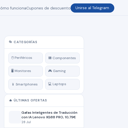
ómo funciona
Cupones de descuento
Unirse al Telegram
📂 CATEGORÍAS
🖱️ Periféricos
💾 Componentes
🖥️ Monitores
🎮 Gaming
💻 Laptops
📱 Smartphones
🔥 ÚLTIMAS OFERTAS
Gafas Inteligentes de Traducción
con IA Lenovo XG88 PRO, 10,79€
28 Jul