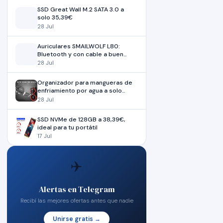
SSD Great Wall M.2 SATA 3.0 a
solo 35,39€
28 Jul
Auriculares SMAILWOLF L80:
Bluetooth y con cable a buen
precio
28 Jul
Organizador para mangueras de
enfriamiento por agua a solo
4,69€
28 Jul
SSD NVMe de 128GB a 38,39€,
ideal para tu portátil
17 Jul
✈️
Alertas en Telegram
Recibí las mejores ofertas antes que nadie
Unirse gratis →