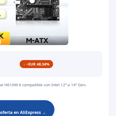
↓ −EUR 48.34%
ase H610M K compatible con Intel 12ª a 14ª Gen.
 oferta en AliExpress →