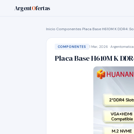
Argent
O
fertas
Inicio
›
Componentes
›
Placa Base H610M K DDR4: Sop
1 Mar, 2026 · Argentomatica
COMPONENTES
Placa Base H610M K DDR4: