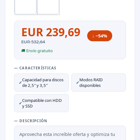
EUR 239,69
↓ −54%
EUR 532,64
🚚 Envío gratuito
— CARACTERÍSTICAS
Capacidad para discos
Modos RAID
✓
✓
de 2,5″ y 3,5″
disponibles
Compatible con HDD
✓
y SSD
— DESCRIPCIÓN
Aprovecha esta increíble oferta y optimiza tu