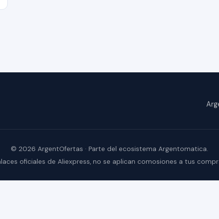
Arg
© 2026 ArgentOfertas · Parte del ecosistema Argentomatica.
laces oficiales de Aliexpress, no se aplican comosiones a tus comp