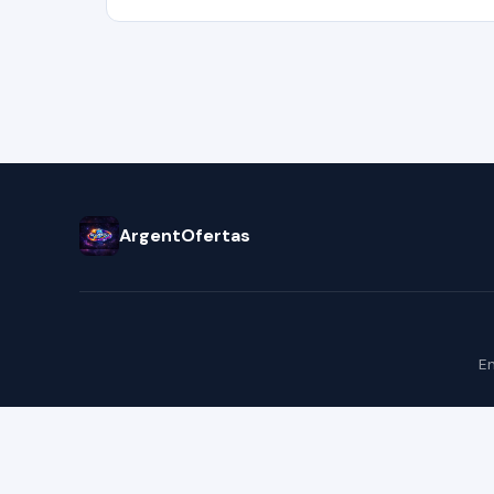
ArgentOfertas
En