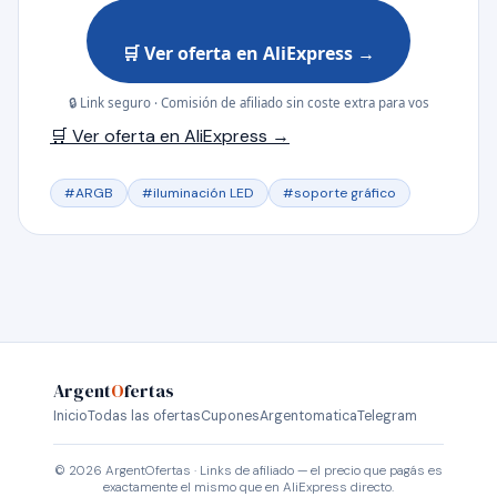
🛒 Ver oferta en AliExpress →
🔒 Link seguro · Comisión de afiliado sin coste extra para vos
🛒 Ver oferta en AliExpress →
#ARGB
#iluminación LED
#soporte gráfico
Argent
O
fertas
Inicio
Todas las ofertas
Cupones
Argentomatica
Telegram
© 2026 ArgentOfertas · Links de afiliado — el precio que pagás es
exactamente el mismo que en AliExpress directo.