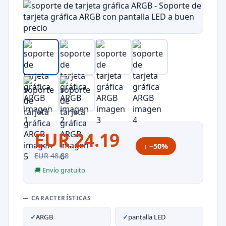
EUR 24.19
↓ −50%
EUR 48.38
🚚 Envío gratuito
— CARACTERÍSTICAS
✓
ARGB
✓
pantalla LED