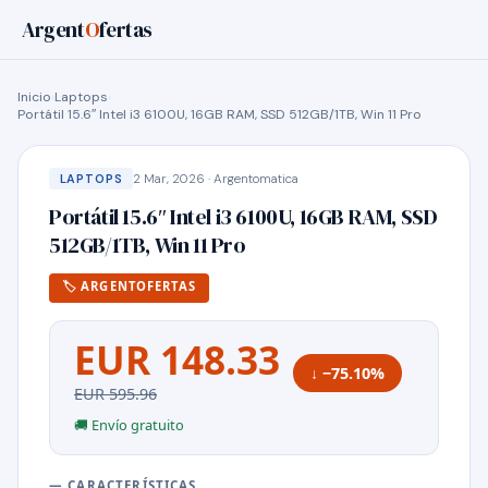
Argent
O
fertas
Inicio
›
Laptops
›
Portátil 15.6″ Intel i3 6100U, 16GB RAM, SSD 512GB/1TB, Win 11 Pro
2 Mar, 2026 · Argentomatica
LAPTOPS
Portátil 15.6″ Intel i3 6100U, 16GB RAM, SSD
512GB/1TB, Win 11 Pro
🏷 ARGENTOFERTAS
EUR 148.33
↓ −75.10%
EUR 595.96
🚚 Envío gratuito
— CARACTERÍSTICAS