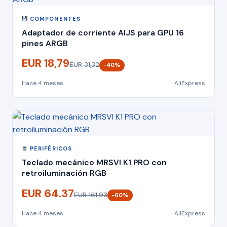
COMPONENTES
Adaptador de corriente AIJS para GPU 16
pines ARGB
EUR 18,79
EUR 31,32
−40%
Hace 4 meses
AliExpress
PERIFÉRICOS
Teclado mecánico MRSVI K1 PRO con
retroiluminación RGB
EUR 64.37
EUR 161.93
−60%
Hace 4 meses
AliExpress