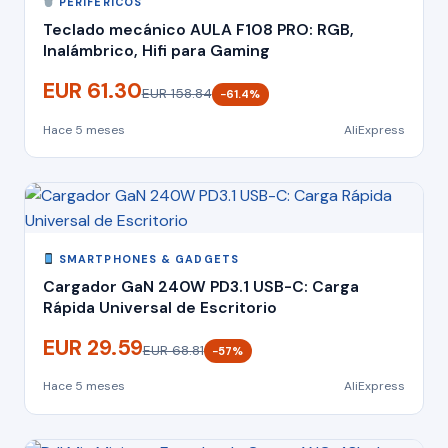
PERIFÉRICOS
Teclado mecánico AULA F108 PRO: RGB,
Inalámbrico, Hifi para Gaming
EUR 61.30
EUR 158.84
−61.4%
Hace 5 meses
AliExpress
SMARTPHONES & GADGETS
Cargador GaN 240W PD3.1 USB-C: Carga
Rápida Universal de Escritorio
EUR 29.59
EUR 68.81
−57%
Hace 5 meses
AliExpress