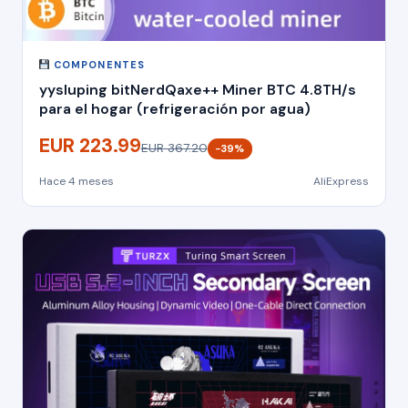
COMPONENTES
yysluping bitNerdQaxe++ Miner BTC 4.8TH/s
para el hogar (refrigeración por agua)
EUR 223.99
EUR 367.20
−39%
Hace 4 meses
AliExpress