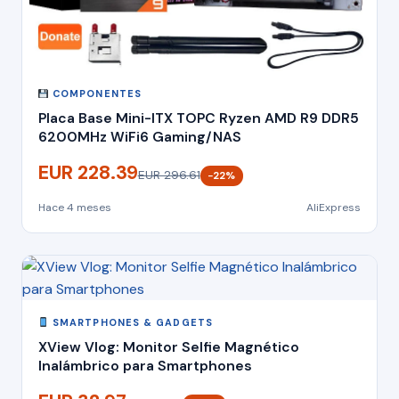
COMPONENTES
Placa Base Mini-ITX TOPC Ryzen AMD R9 DDR5
6200MHz WiFi6 Gaming/NAS
EUR 228.39
EUR 296.61
−22%
Hace 4 meses
AliExpress
SMARTPHONES & GADGETS
XView Vlog: Monitor Selfie Magnético
Inalámbrico para Smartphones