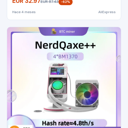
EUR 32.97
EUR 87.43
−62%
Hace 4 meses
AliExpress