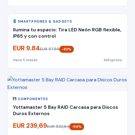
SMARTPHONES & GADGETS
Ilumina tu espacio: Tira LED Neón RGB flexible,
IP65 y con control
EUR 9.84
EUR 57.55
−83%
Hace 5 meses
AliExpress
COMPONENTES
Yottamaster 5 Bay RAID Carcasa para Discos
Duros Externos
EUR 239,69
EUR 532,64
−54%