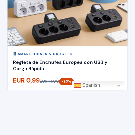
SMARTPHONES & GADGETS
Regleta de Enchufes Europea con USB y
Carga Rápida
EUR 0,99
EUR 14,00
−93%
Spanish
Hace 5 meses
AliExpress