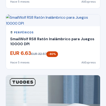
Hace 5 meses
AliExpress
PERIFÉRICOS
SmailWolf RS8 Ratón Inalámbrico para Juegos
10000 DPI
EUR 6.63
EUR 32.57
−80%
Hace 5 meses
AliExpress