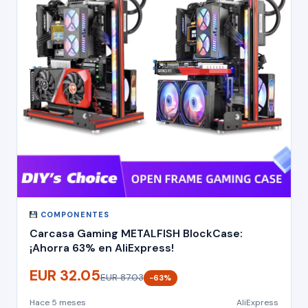
COMPONENTES
Carcasa Gaming METALFISH BlockCase:
¡Ahorra 63% en AliExpress!
EUR 32.05
EUR 87.03
−63%
Hace 5 meses
AliExpress