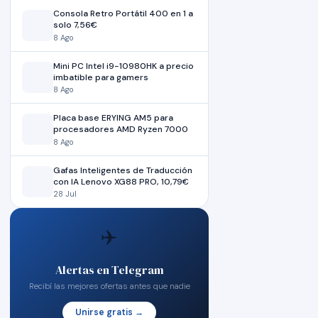
Consola Retro Portátil 400 en 1 a
solo 7,56€
8 Ago
Mini PC Intel i9-10980HK a precio
imbatible para gamers
8 Ago
Placa base ERYING AM5 para
procesadores AMD Ryzen 7000
8 Ago
Gafas Inteligentes de Traducción
con IA Lenovo XG88 PRO, 10,79€
28 Jul
✈️
Alertas en Telegram
Recibí las mejores ofertas antes que nadie
Unirse gratis →