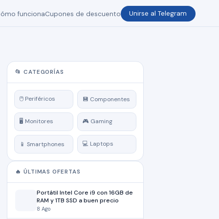
ómo funciona
Cupones de descuento
Unirse al Telegram
📂 CATEGORÍAS
🖱️ Periféricos
💾 Componentes
🖥️ Monitores
🎮 Gaming
💻 Laptops
📱 Smartphones
🔥 ÚLTIMAS OFERTAS
Portátil Intel Core i9 con 16GB de
RAM y 1TB SSD a buen precio
8 Ago