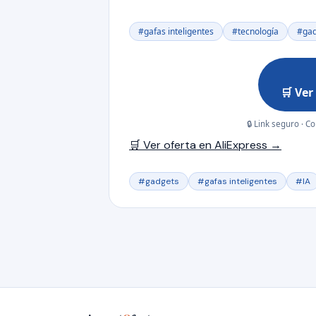
#gafas inteligentes
#tecnología
#gad
🛒 Ver
🔒 Link seguro · C
🛒 Ver oferta en AliExpress →
#gadgets
#gafas inteligentes
#IA